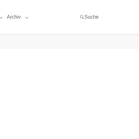
Archiv
Suche
iteratur/Links"
Submenu for "Über uns"
Submenu for "Archiv"