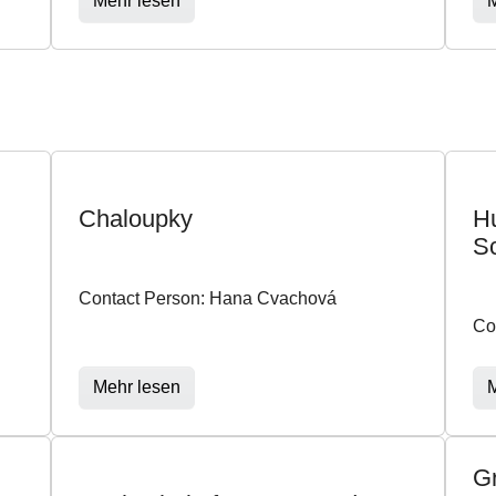
Mehr lesen
M
Chaloupky
Hu
S
Contact Person: Hana Cvachová
Co
Mehr lesen
M
G