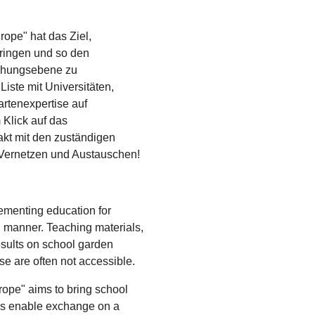
ope" hat das Ziel,
bringen und so den
schungsebene zu
iste mit Universitäten,
rtenexpertise auf
 Klick auf das
akt mit den zuständigen
 Vernetzen und Austauschen!
lementing education for
d manner. Teaching materials,
esults on school garden
se are often not accessible.
ope" aims to bring school
hus enable exchange on a