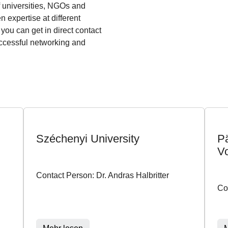
of universities, NGOs and
n expertise at different
 you can get in direct contact
ccessful networking and
Széchenyi University
P
Vo
Contact Person: Dr. Andras Halbritter
Co