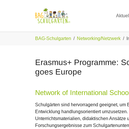
Skip to main navigation
Zum Hauptinhalt springen
Skip to page footer
Aktuel
Sie sind hier:
BAG-Schulgarten
Networking/Netzwerk
I
Erasmus+ Programme: Sc
goes Europe
Network of International Scho
Schulgärten sind hervorragend geeignet, um B
Entwicklung handlungsorientiert umzusetzen. 
Unterrichtsmaterialien, didaktischen Ansätze
Forschungsergebnisse zum Schulgartenunterric