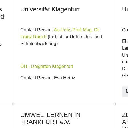
s
Universität Klagenfurt
Un
ed
Contact Person:
Ao.Univ.-Prof. Mag. Dr.
Co
Franz Rauch
(Institut für Unterrichts- und
El
Schulentwicklung)
o
Le
Un
(L
ÖH - Unigarten Klagenfurt
Di
Ge
Contact Person: Eva Heinz
M
UMWELTLERNEN IN
Zu
FRANKFURT e.V.
Ar