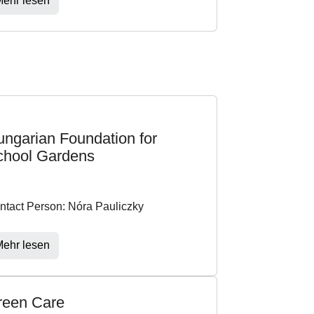
ehr lesen
ngarian Foundation for
chool Gardens
ntact Person: Nóra Pauliczky
ehr lesen
reen Care