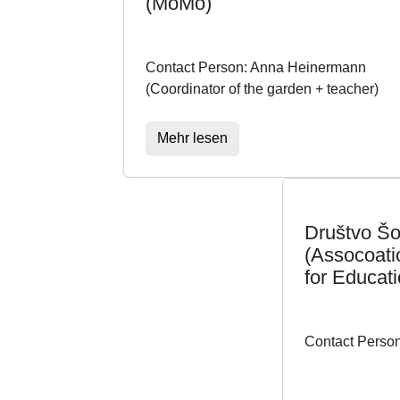
(MoMo)
Contact Person: Anna Heinermann
(Coordinator of the garden + teacher)
Mehr lesen
Društvo Šol
(Assocoati
for Educati
Contact Person