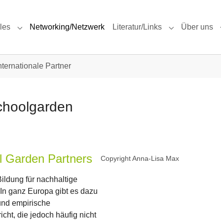
les
Networking/Netzwerk
Literatur/Links
Über uns
Submenu for "Aktuelles"
Submenu for "L
nternationale Partner
hoolgarden
ol Garden Partners
Copyright Anna-Lisa Max
ildung für nachhaltige
In ganz Europa gibt es dazu
 und empirische
ht, die jedoch häufig nicht