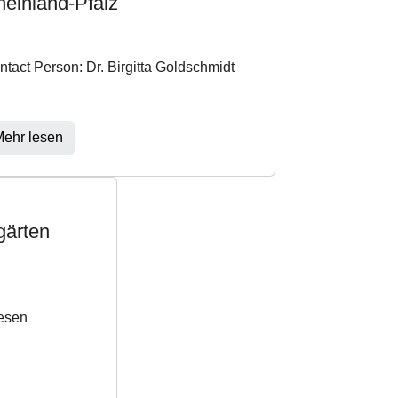
einland-Pfalz
ntact Person: Dr. Birgitta Goldschmidt
ehr lesen
gärten
iesen