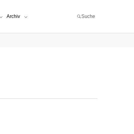
Archiv
Suche
iteratur/Links"
Submenu for "Über uns"
Submenu for "Archiv"