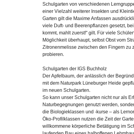
Schulgarten von verschiedenen Lerngruppe
einer Vielzahl weiterer Insekten und Kleint
Garten gilt die Maxime Anfassen ausdrückli
viele Duft- und Beerenpflanzen gesetzt, bei
kommt, mahlt zuerst!“ gilt. Für viele Schüler
Möglichkeit überhaupt, selbst Obst vom St
Zitronenmelisse zwischen den Fingern zu z
probieren.
Schulgarten der IGS Buchholz
Der Apfelbaum, der anlässlich der Begrün
mit dem Naturpark Lüneburger Heide gepfla
im neuen Schulgarten.
So kann unser Schulgarten nicht nur als Er
Naturbegegnungen genutzt werden, sondern
die Biologieklassen und -kurse – als Lerno
Öko-Profilklassen nutzen die Zeit der Garte
willkommene körperliche Betätigung im Schu
laufenden Bau eines halboffenen Lehmhaus