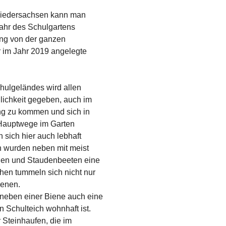
Show larger version
Show larger version
 Niedersachsen kann man
Jahr des Schulgartens
ung von der ganzen
 im Jahr 2019 angelegte
hulgeländes wird allen
lichkeit gegeben, auch im
ung zu kommen und sich in
 Hauptwege im Garten
 sich hier auch lebhaft
 wurden neben mit meist
hen und Staudenbeeten eine
hen tummeln sich nicht nur
ienen.
neben einer Biene auch eine
n Schulteich wohnhaft ist.
 Steinhaufen, die im