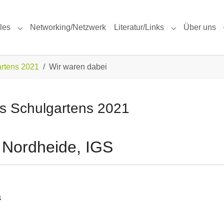
les
Networking/Netzwerk
Literatur/Links
Über uns
Submenu for "Aktuelles"
Submenu for "L
artens 2021
Wir waren dabei
es Schulgartens 2021
 Nordheide, IGS
a