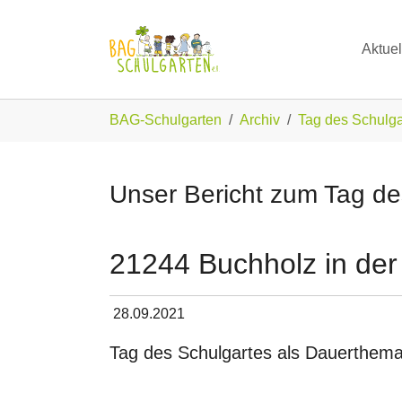
Skip to main navigation
Zum Hauptinhalt springen
Skip to page footer
Aktuel
Sie sind hier:
BAG-Schulgarten
Archiv
Tag des Schulg
Unser Bericht zum Tag d
21244 Buchholz in der
28.09.2021
Tag des Schulgartes als Dauerthem