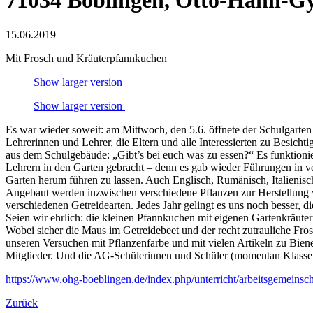
71034 Böblingen, Otto-Hahn-
15.06.2019
Mit Frosch und Kräuterpfannkuchen
Show larger version
Show larger version
Es war wieder soweit: am Mittwoch, den 5.6. öffnete der Schulgarte
Lehrerinnen und Lehrer, die Eltern und alle Interessierten zu Besich
aus dem Schulgebäude: „Gibt’s bei euch was zu essen?“ Es funktionie
Lehrern in den Garten gebracht – denn es gab wieder Führungen in v
Garten herum führen zu lassen. Auch Englisch, Rumänisch, Italienis
Angebaut werden inzwischen verschiedene Pflanzen zur Herstellung vo
verschiedenen Getreidearten. Jedes Jahr gelingt es uns noch besser, d
Seien wir ehrlich: die kleinen Pfannkuchen mit eigenen Gartenkräut
Wobei sicher die Maus im Getreidebeet und der recht zutrauliche Fros
unseren Versuchen mit Pflanzenfarbe und mit vielen Artikeln zu Bien
Mitglieder. Und die AG-Schülerinnen und Schüler (momentan Klasse 5
https://www.ohg-boeblingen.de/index.php/unterricht/arbeitsgemeinsch
Zurück