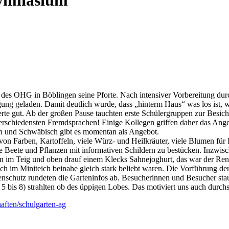
Gymnasium
n des OHG in Böblingen seine Pforte. Nach intensiver Vorbereitung du
tigung geladen. Damit deutlich wurde, dass „hinterm Haus“ was los ist, 
rte gut. Ab der großen Pause tauchten erste Schülergruppen zur Besic
erschiedensten Fremdsprachen! Einige Kollegen griffen daher das Angeb
ch und Schwäbisch gibt es momentan als Angebot.
n Farben, Kartoffeln, viele Würz- und Heilkräuter, viele Blumen für I
ie Beete und Pflanzen mit informativen Schildern zu bestücken. Inzwisc
ern im Teig und oben drauf einem Klecks Sahnejoghurt, das war der Ren
ch im Miniteich beinahe gleich stark beliebt waren. Die Vorführung de
enschutz rundeten die Garteninfos ab. Besucherinnen und Besucher sta
 bis 8) strahlten ob des üppigen Lobes. Das motiviert uns auch durch
aften/schulgarten-ag