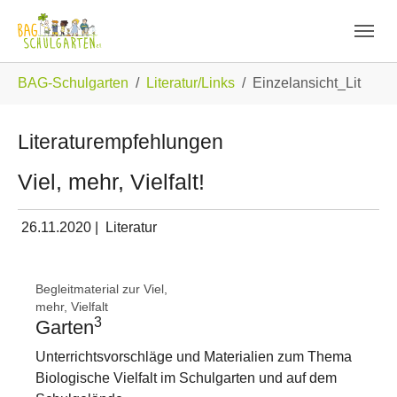
Skip to main navigation
Zum Hauptinhalt springen
Skip to page footer
Sie sind hier:
BAG-Schulgarten
Literatur/Links
Einzelansicht_Lit
Literaturempfehlungen
Viel, mehr, Vielfalt!
26.11.2020
|
Literatur
Show larger version
Begleitmaterial zur Viel,
mehr, Vielfalt
3
Garten
Unterrichtsvorschläge und Materialien zum Thema
Biologische Vielfalt im Schulgarten und auf dem