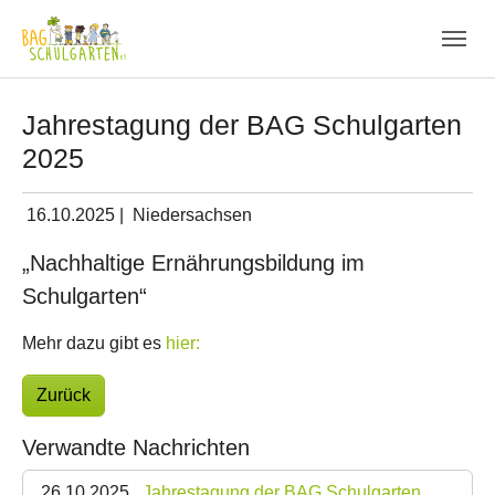
Skip to main navigation
Zum Hauptinhalt springen
Skip to page footer
Jahrestagung der BAG Schulgarten
2025
16.10.2025
|
Niedersachsen
„Nachhaltige Ernährungsbildung im
Schulgarten“
Mehr dazu gibt es
hier:
Zurück
Verwandte Nachrichten
26.10.2025
Jahrestagung der BAG Schulgarten