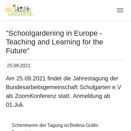
Skip to main navigation
Zum Hauptinhalt springen
Skip to page footer
"Schoolgardening in Europe -
Teaching and Learning for the
Future"
25.09.2021
Am 25.09.2021 findet die Jahrestagung der
Bundesarbeitsgemeinschaft Schulgarten e.V
als ZoomKonferenz statt. Anmeldung ab
01.Juli.
Show larger version
Schirmherrin der Tagung ist Bettina Gräfin